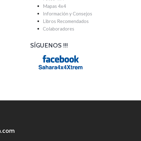
Mapas 4x4
Información y Consejos
Libros Recomendados
Colaboradores
SÍGUENOS !!!
m.com