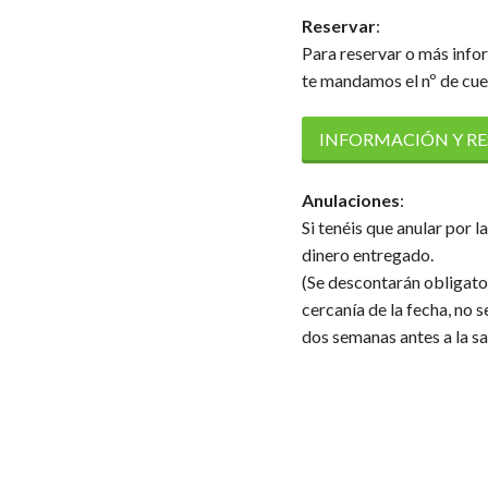
Reservar
:
Para reservar o más info
te mandamos el nº de cuen
INFORMACIÓN Y R
Anulaciones
:
Si tenéis que anular por l
dinero entregado.
(Se descontarán obligat
cercanía de la fecha, no
dos semanas antes a la sa