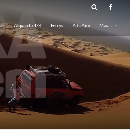
cas
Alquila tu 4×4
Ferrys
A tu Aire
Más…