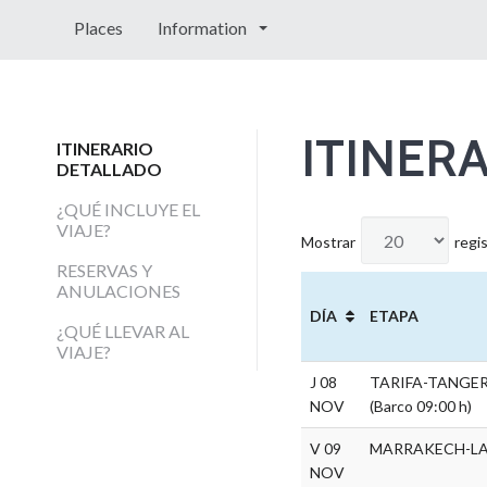
Places
Information
ITINER
ITINERARIO
DETALLADO
¿QUÉ INCLUYE EL
VIAJE?
Mostrar
regi
RESERVAS Y
ANULACIONES
DÍA
ETAPA
¿QUÉ LLEVAR AL
VIAJE?
J 08
TARIFA-TANGE
NOV
(Barco 09:00 h)
V 09
MARRAKECH-L
NOV