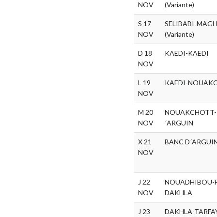
NOV
(Variante)
S 17
SELIBABI-MAG
NOV
(Variante)
D 18
KAEDI-KAEDI
NOV
L 19
KAEDI-NOUAK
NOV
M 20
NOUAKCHOTT-P
NOV
´ARGUIN
X 21
BANC D´ARGUI
NOV
J 22
NOUADHIBOU-
NOV
DAKHLA
J 23
DAKHLA-TARFA