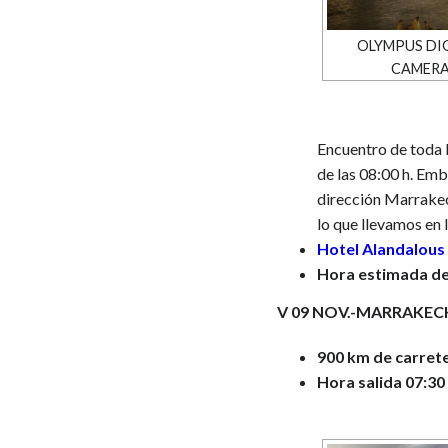
OLYMPUS DI
CAMER
Encuentro de toda l
de las 08:00 h. Em
dirección Marrakec
lo que llevamos en 
Hotel Alandalous
Hora estimada de 
V 09 NOV.-MARRAKEC
900 km de carret
Hora salida 07:30