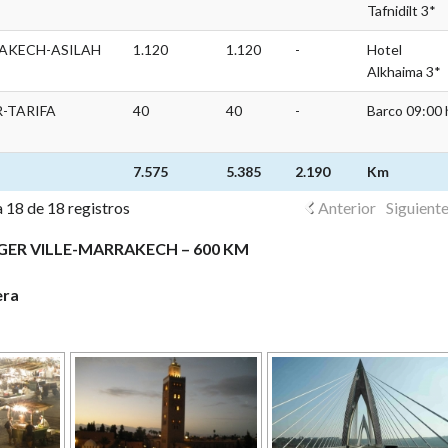
Tafnidilt 3*
AKECH-ASILAH
1.120
1.120
-
Hotel
Alkhaima 3*
-TARIFA
40
40
-
Barco 09:00 
7.575
5.385
2.190
Km
 18 de 18 registros
Anterior
Siguient
NGER VILLE-MARRAKECH – 600 KM
era