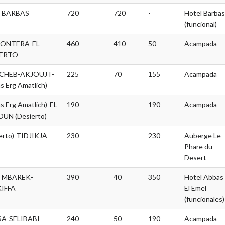
 BARBAS
720
720
-
Hotel Barbas
(funcional)
RONTERA-EL
460
410
50
Acampada
IERTO
CHEB-AKJOUJT-
225
70
155
Acampada
 Erg Amatlich)
 Erg Amatlich)-EL
190
-
190
Acampada
UN (Desierto)
erto)-TIDJIKJA
230
-
230
Auberge Le
Phare du
Desert
I MBAREK-
390
40
350
Hotel Abbas
IFFA
El Emel
(funcionales)
A-SELIBABI
240
50
190
Acampada