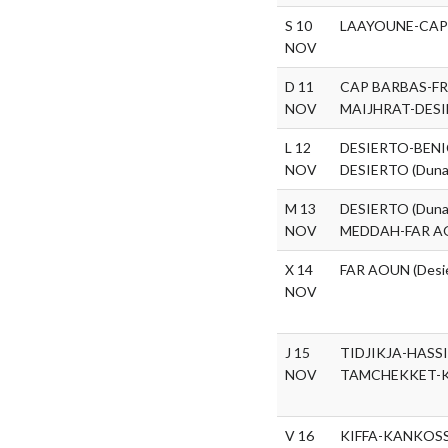
S 10
LAAYOUNE-CAP
NOV
D 11
CAP BARBAS-F
NOV
MAIJHRAT-DES
L 12
DESIERTO-BENI
NOV
DESIERTO (Dunas
M 13
DESIERTO (Dunas
NOV
MEDDAH-FAR AO
X 14
FAR AOUN (Desi
NOV
J 15
TIDJIKJA-HASS
NOV
TAMCHEKKET-K
V 16
KIFFA-KANKOSS