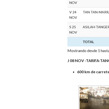
NOV
V 24
TAN TAN-MARR
NOV
S 25
ASILAH-TANGER
NOV
TOTAL
Mostrando desde 1 hasta
J 08 NOV -TARIFA-TA
600 km de carret