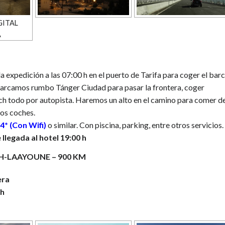
GITAL
A
a expedición a las 07:00 h en el puerto de Tarifa para coger el bar
barcamos rumbo Tánger Ciudad para pasar la frontera, coger
h todo por autopista. Haremos un alto en el camino para comer d
los coches.
 4*
(Con Wifi)
o similar. Con piscina, parking, entre otros servicios.
llegada al hotel 19:00 h
H-LAAYOUNE – 900 KM
era
 h