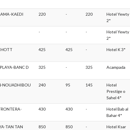
HAMA-KAEDI
220
-
220
Hotel Yewty
2*
-
-
-
Hotel Yewty
2*
CHOTT
425
425
-
Hotel K 3*
LAYA-BANC D
325
-
325
Acampada
N-NOUADHIBOU
240
95
145
Hotel
Prestige o
Sahel 4*
FRONTERA-
430
430
-
Hotel Bab al
Bahar 4*
YA-TAN TAN
850
850
-
Hotel Ksar