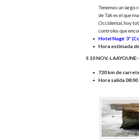
Tenemos un largo r
de Tah es el que ma
Occidental, hoy to
controles que encon
Hotel Nagir 3* (C
Hora estimada de 
S 10 NOV.-LAAYOUNE-
720 km de carret
Hora salida 08:00