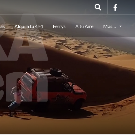
cas
Alquila tu 4×4
Ferrys
A tu Aire
Más…