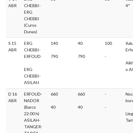
ABR
CHEBBI-
4*
ERG
CHEBBI
(Curso
Dunas)
S 15
ERG
140
40
100
Xal
ABR
CHEBBI-
Erf
ERFOUD
790
790
-
Alk
ERG
o Al
CHEBBI-
ASILAH
D 16
ERFOUD-
660
660
-
Noc
ABR
NADOR
bor
(Barco
40
40
-
22:00 h)
Lle
ASILAH-
Tari
TANGER-