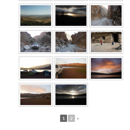
1
2
►