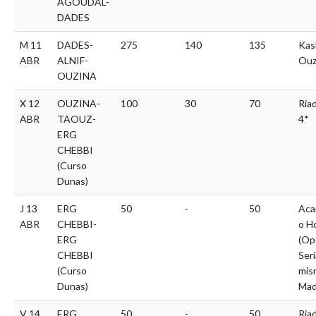
AGOUDAL-
DADES
M 11
DADES-
275
140
135
Kas
ABR
ALNIF-
Ouz
OUZINA
X 12
OUZINA-
100
30
70
Ria
ABR
TAOUZ-
4*
ERG
CHEBBI
(Curso
Dunas)
J 13
ERG
50
-
50
Aca
ABR
CHEBBI-
o H
ERG
(Op
CHEBBI
Serí
(Curso
mis
Dunas)
Mad
V 14
ERG
50
-
50
Ria