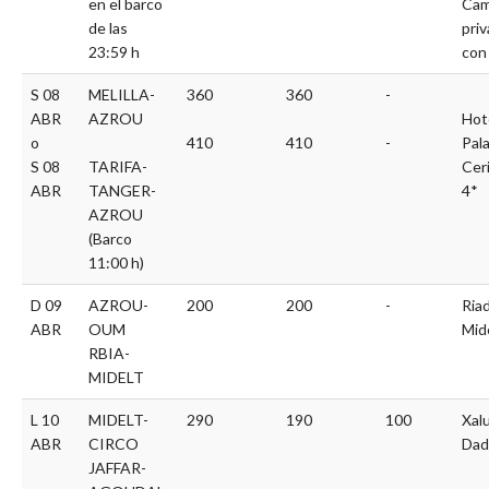
en el barco
Cam
de las
pri
23:59 h
con
S 08
MELILLA-
360
360
-
ABR
AZROU
Hot
o
410
410
-
Pala
S 08
TARIFA-
Cer
ABR
TANGER-
4*
AZROU
(Barco
11:00 h)
D 09
AZROU-
200
200
-
Riad
ABR
OUM
Mid
RBIA-
MIDELT
L 10
MIDELT-
290
190
100
Xal
ABR
CIRCO
Dad
JAFFAR-