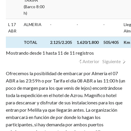
TARIFA
(Barco 8:00
h)
L 17
ALMERIA
-
-
-
Lle
ABR
Alm
TOTAL
2.125/2.205
1.620/1.800
505/405
Km
Mostrando desde 1 hasta 11 de 11 registros
Anterior
Siguiente
Ofrecemos la posibilidad de embarcar por Almería el 07
ABR a las 23:59 h o por Tarifa el día 08 ABR a las 11:00 h (un
poco de margen para los que venís de lejos) encontrándose
toda la expedición en el hotel de Azrou. Magnífico hotel
para descansar y disfrutar de sus instalaciones para los que
entran por Melilla ya que llegarán antes. La organización
embarcará en función de por donde lo hagan los
participantes, si hay demanda por ambos puertos