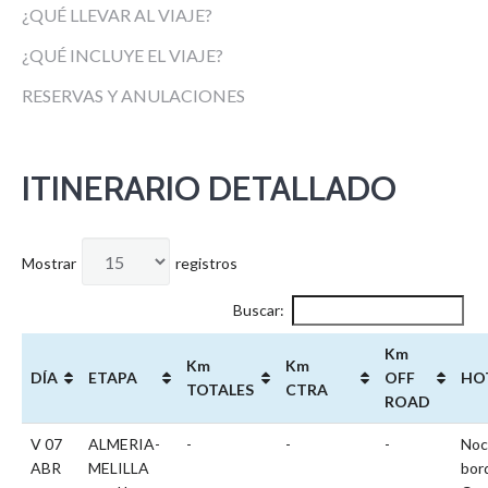
¿QUÉ LLEVAR AL VIAJE?
¿QUÉ INCLUYE EL VIAJE?
RESERVAS Y ANULACIONES
ITINERARIO DETALLADO
Mostrar
registros
Buscar:
Km
Km
Km
DÍA
ETAPA
OFF
HO
TOTALES
CTRA
ROAD
V 07
ALMERIA-
-
-
-
Noc
ABR
MELILLA
bor