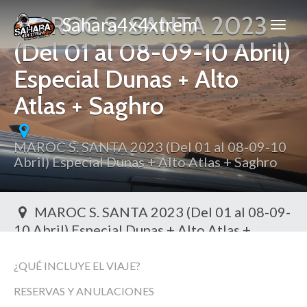
MAROC S. SANTA 2023
Sahara4x4xtrem
(Del 01 al 08-09-10 Abril)
Especial Dunas + Alto
Atlas + Saghro
MAROC S. SANTA 2023 (Del 01 al 08-09-10
Abril) Especial Dunas + Alto Atlas + Saghro
MAROC S. SANTA 2023 (Del 01 al 08-09-
10 Abril) Especial Dunas + Alto Atlas +
Saghro
Toggl
¿QUÉ INCLUYE EL VIAJE?
RESERVAS Y ANULACIONES