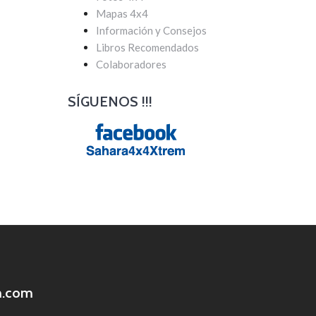
Mapas 4x4
Información y Consejos
Libros Recomendados
Colaboradores
SÍGUENOS !!!
m.com