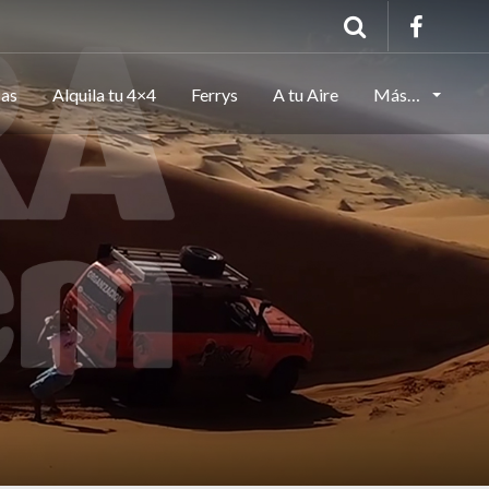
cas
Alquila tu 4×4
Ferrys
A tu Aire
Más…