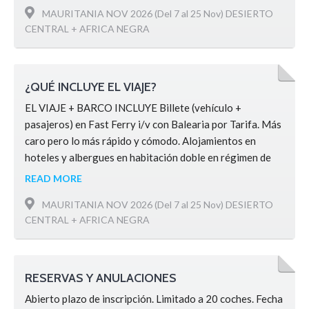
MAURITANIA NOV 2026 (Del 7 al 25 Nov) DESIERTO
que llevamos …
CENTRAL + AFRICA NEGRA
¿QUÉ INCLUYE EL VIAJE?
EL VIAJE + BARCO INCLUYE Billete (vehículo +
pasajeros) en Fast Ferry i/v con Balearia por Tarifa. Más
caro pero lo más rápido y cómodo. Alojamientos en
hoteles y albergues en habitación doble en régimen de
media pensión Un Chaqueta Sport o Parka de regalo con
READ MORE
vuestro nombre identificativo del viaje Una Camiseta
MAURITANIA NOV 2026 (Del 7 al 25 Nov) DESIERTO
Sahara4x4xtrem de regalo Guía con dos coches …
CENTRAL + AFRICA NEGRA
RESERVAS Y ANULACIONES
Abierto plazo de inscripción. Limitado a 20 coches. Fecha