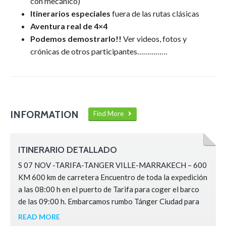
con mecánico)
Itinerarios especiales
fuera de las rutas clásicas
Aventura real de 4×4
Podemos demostrarlo!!
Ver videos, fotos y
crónicas de otros participantes……………
INFORMATION
Find More
ITINERARIO DETALLADO
S 07 NOV -TARIFA-TANGER VILLE-MARRAKECH – 600
KM 600 km de carretera Encuentro de toda la expedición
a las 08:00 h en el puerto de Tarifa para coger el barco
de las 09:00 h. Embarcamos rumbo Tánger Ciudad para
pasar la frontera, coger dirección Marrakech todo por
READ MORE
autopista. Haremos un alto en el camino para comer de lo