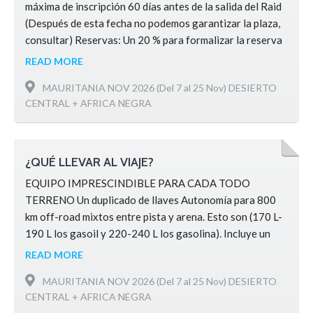
máxima de inscripción 60 días antes de la salida del Raid
(Después de esta fecha no podemos garantizar la plaza,
consultar) Reservas: Un 20 % para formalizar la reserva
y así garantizar vuestra plaza. 60 días antes hasta 50 %.
READ MORE
El no efectuar este segundo pago en fecha implica la
MAURITANIA NOV 2026 (Del 7 al 25 Nov) DESIERTO
perdida …
CENTRAL + AFRICA NEGRA
¿QUÉ LLEVAR AL VIAJE?
EQUIPO IMPRESCINDIBLE PARA CADA TODO
TERRENO Un duplicado de llaves Autonomía para 800
km off-road mixtos entre pista y arena. Esto son (170 L-
190 L los gasoil y 220-240 L los gasolina). Incluye un
margen de seguridad. Recambios: filtro de aceite y
READ MORE
gasoil, correas. Emisora de 2 metros Cubre cárter
MAURITANIA NOV 2026 (Del 7 al 25 Nov) DESIERTO
metálico Nevera eléctrica Eslinga elástica + grilletes.
CENTRAL + AFRICA NEGRA
Mejor elástica. 6 …