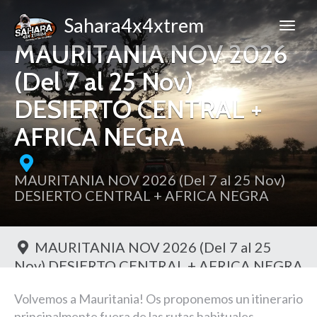
Sahara4x4xtrem
MAURITANIA NOV 2026
(Del 7 al 25 Nov)
DESIERTO CENTRAL +
AFRICA NEGRA
MAURITANIA NOV 2026 (Del 7 al 25 Nov)
DESIERTO CENTRAL + AFRICA NEGRA
MAURITANIA NOV 2026 (Del 7 al 25
Nov) DESIERTO CENTRAL + AFRICA NEGRA
Toggl
Volvemos a Mauritania! Os proponemos un itinerario
principalmente fuera de las rutas habituales,