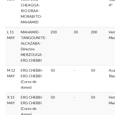
CHEAGGA-
4*
RIO DRAA-
MORABITO-
MAHAMID
L 11
MAHAMID-
230
30
200
Hot
MAY
TANGOUNITE-
Mad
ALCAZABA-
Directos
MERZOUGA-
ERG CHEBBI
M 12
ERG CHEBBI-
50
-
50
Aca
MAY
ERG CHEBBI
Ria
(Curso de
dunas)
X 13
ERG CHEBBI-
50
-
50
Hot
MAY
ERG CHEBBI
Mad
(Curso de
dunas)