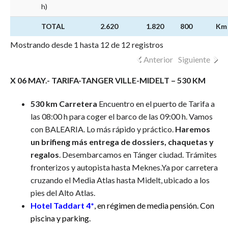
h)
TOTAL
2.620
1.820
800
Km
Mostrando desde 1 hasta 12 de 12 registros
Anterior
Siguiente
X 06 MAY
.-
TARIFA-TANGER VILLE-MIDELT – 530 KM
530 km Carretera
Encuentro en el puerto de Tarifa a
las 08:00 h para coger el barco de las 09:00 h. Vamos
con BALEARIA. Lo más rápido y práctico.
Haremos
un brifieng más entrega de dossiers, chaquetas y
regalos
. Desembarcamos en Tánger ciudad. Trámites
fronterizos y autopista hasta Meknes.Ya por carretera
cruzando el Media Atlas hasta Midelt, ubicado a los
pies del Alto Atlas.
Hotel Taddart 4*
, en régimen de media pensión. Con
piscina y parking.