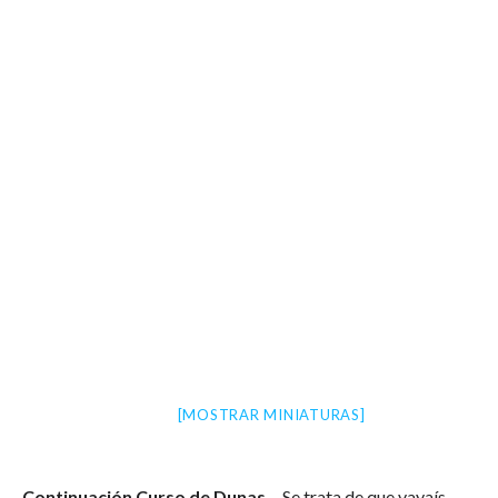
[MOSTRAR MINIATURAS]
Continuación Curso de Dunas…
Se trata de que vayaís