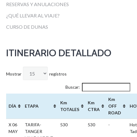
RESERVAS Y ANULACIONES
¿QUÉ LLEVAR AL VIAJE?
CURSO DE DUNAS
ITINERARIO DETALLADO
Mostrar
registros
Buscar:
Km
Km
Km
DÍA
ETAPA
OFF
HO
TOTALES
CTRA
ROAD
X 06
TARIFA-
530
530
-
Hot
MAY
TANGER
Tad