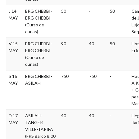
J 14
ERG CHEBBI-
50
-
50
Ca
MAY
ERG CHEBBI
de 
(Curso de
Luj
dunas)
Sor
V 15
ERG CHEBBI-
90
40
50
Hot
MAY
ERG CHEBBI
Erf
(Curso de
dunas)
S 16
ERG CHEBBI-
750
750
-
Hot
MAY
ASILAH
AlK
+ C
pes
Mar
D 17
ASILAH-
40
40
-
Lle
MAY
TANGER
Tari
VILLE-TARIFA
(FRS Barco 8:00