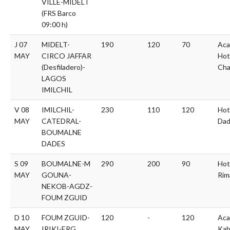
VILLE-MIDELT
(FRS Barco
09:00 h)
J 07
MIDELT-
190
120
70
Aca
MAY
CIRCO JAFFAR
Hot
(Desfiladero)-
Cha
LAGOS
IMILCHIL
V 08
IMILCHIL-
230
110
120
Hot
MAY
CATEDRAL-
Dad
BOUMALNE
DADES
S 09
BOUMALNE-M
290
200
90
Hot
MAY
GOUNA-
Rim
NEKOB-AGDZ-
FOUM ZGUID
D 10
FOUM ZGUID-
120
-
120
Aca
MAY
IRIKI-ERG
Kab