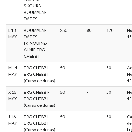
SKOURA-
BOUMALNE
DADES
L 13
BOUMALNE
250
80
170
Ho
MAY
DADES-
4*
IKINOUINE-
ALNIF-ERG
CHEBBI
M 14
ERG CHEBBI-
50
-
50
Ac
MAY
ERG CHEBBI
Ho
(Curso de dunas)
4*
X 15
ERG CHEBBI-
50
-
50
Ho
MAY
ERG CHEBBI
4*
(Curso de dunas)
J 16
ERG CHEBBI-
50
-
50
Ca
MAY
ERG CHEBBI
de
(Curso de dunas)
Lu