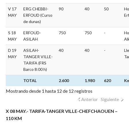
V 17
ERG CHEBBI-
90
40
50
Ho
MAY
ERFOUD (Curso
Er
de dunas)
S 18
ERFOUD-
750
750
-
Ho
MAY
ASILAH
Al
D 19
ASILAH-
40
40
-
Ll
MAY
TANGER VILLE-
Ta
TARIFA (FRS
Barco 8:00 h)
TOTAL
2.600
1.980
620
K
Mostrando desde 1 hasta 12 de 12 registros
Anterior
Siguiente
X 08 MAY.- TARIFA-TANGER VILLE-CHEFCHAOUEN –
110 KM