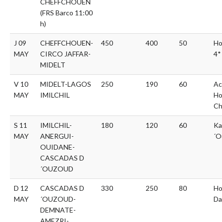
CHEFFCHOUEN
(FRS Barco 11:00
h)
J 09
CHEFFCHOUEN-
450
400
50
Ho
MAY
CIRCO JAFFAR-
4*
MIDELT
V 10
MIDELT-LAGOS
250
190
60
Ac
MAY
IMILCHIL
Ho
Ch
S 11
IMILCHIL-
180
120
60
Ka
MAY
ANERGUI-
´O
OUIDANE-
CASCADAS D
´OUZOUD
D 12
CASCADAS D
330
250
80
Ho
MAY
´OUZOUD-
Da
DEMNATE-
AMEZRI-