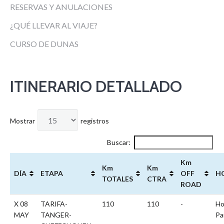
RESERVAS Y ANULACIONES
¿QUÉ LLEVAR AL VIAJE?
CURSO DE DUNAS
ITINERARIO DETALLADO
Mostrar
registros
Buscar:
Km
Km
Km
DÍA
ETAPA
OFF
H
TOTALES
CTRA
ROAD
X 08
TARIFA-
110
110
-
Ho
MAY
TANGER-
Pa