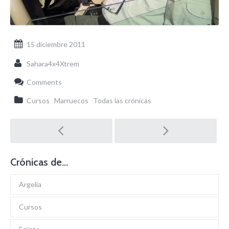
15 diciembre 2011
Sahara4x4Xtrem
Comments
Cursos
Marruecos
Todas las crónicas
Post
navigation
Crónicas de…
Argelia
Cursos