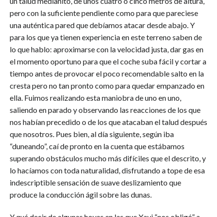
un talud medianito, de unos cuatro o cinco metros de altura,
pero con la suficiente pendiente como para que pareciese
una auténtica pared que debíamos atacar desde abajo. Y
para los que ya tienen experiencia en este terreno saben de
lo que hablo: aproximarse con la velocidad justa, dar gas en
el momento oportuno para que el coche suba fácil y cortar a
tiempo antes de provocar el poco recomendable salto en la
cresta pero no tan pronto como para quedar empanzado en
ella. Fuimos realizando esta maniobra de uno en uno,
saliendo en parado y observando las reacciones de los que
nos habían precedido o de los que atacaban el talud después
que nosotros. Pues bien, al día siguiente, según iba
“duneando”, caí de pronto en la cuenta que estábamos
superando obstáculos mucho más difíciles que el descrito, y
lo hacíamos con toda naturalidad, disfrutando a tope de esa
indescriptible sensación de suave deslizamiento que
produce la conducción ágil sobre las dunas.
Y qué decir de algunas hoyas en las que Xavi “nos obligó” a