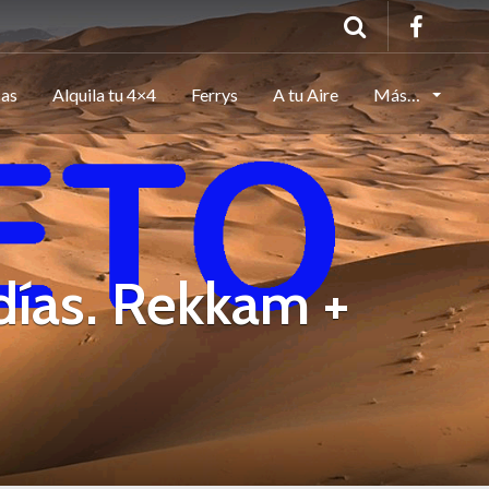
cas
Alquila tu 4×4
Ferrys
A tu Aire
Más…
días. Rekkam +