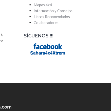
Mapas 4x4
Información y Consejos
Libros Recomendados
Colaboradores
),
SÍGUENOS !!!
or
m.com