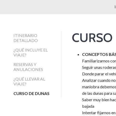
CURSO
ITINERARIO
DETALLADO
¿QUÉ INCLUYE EL
CONCEPTOS BÁ
VIAJE?
Familiarizarnos con
RESERVAS Y
Seguir unas roderas 
ANULACIONES
Donde parar el vehíc
¿QUÉ LLEVAR AL
Analizar cuando nos
VIAJE?
maniobra debemos re
de las dunas para 
CURSO DE DUNAS
Saber muy bien haci
bajada
Intentar fijarnos e