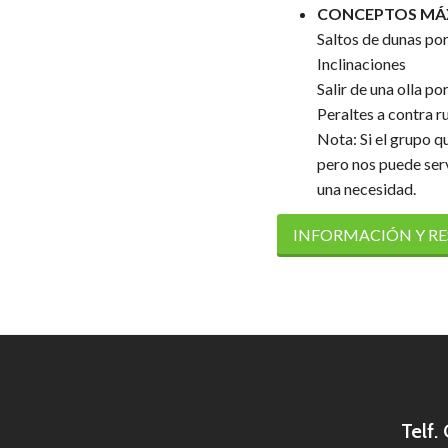
CONCEPTOS MÁX
Saltos de dunas por
Inclinaciones
Salir de una olla po
Peraltes a contra r
Nota: Si el grupo q
pero nos puede serv
una necesidad.
INFORMACIÓN Y R
Telf.