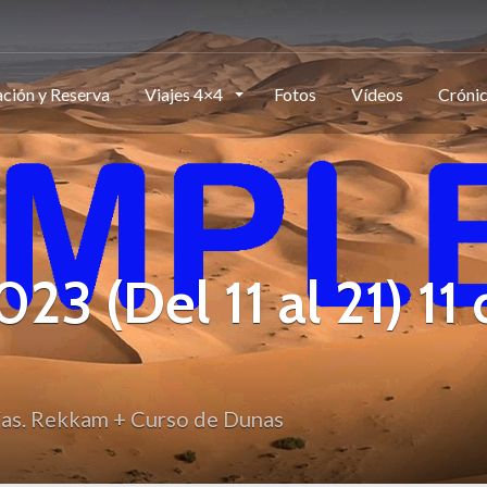
ción y Reserva
Viajes 4×4
Fotos
Vídeos
Cróni
(Del 11 al 21) 11 
as. Rekkam + Curso de Dunas