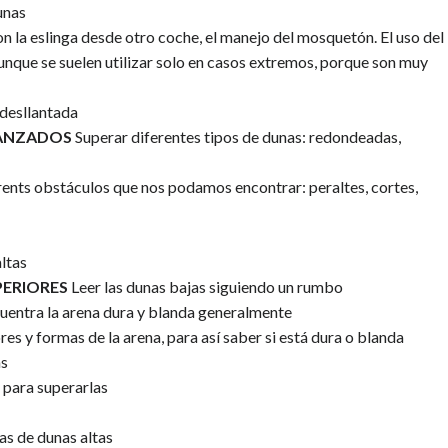
unas
on la eslinga desde otro coche, el manejo del mosquetón. El uso del
unque se suelen utilizar solo en casos extremos, porque son muy
 desllantada
ANZADOS
Superar diferentes tipos de dunas: redondeadas,
ents obstáculos que nos podamos encontrar: peraltes, cortes,
ltas
PERIORES
Leer las dunas bajas siguiendo un rumbo
uentra la arena dura y blanda generalmente
res y formas de la arena, para así saber si está dura o blanda
as
s para superarlas
as de dunas altas